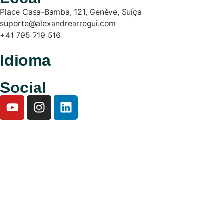
Place Casa-Bamba, 121, Genève, Suíça
suporte@alexandrearregui.com
+41 795 719 516
Idioma
Social