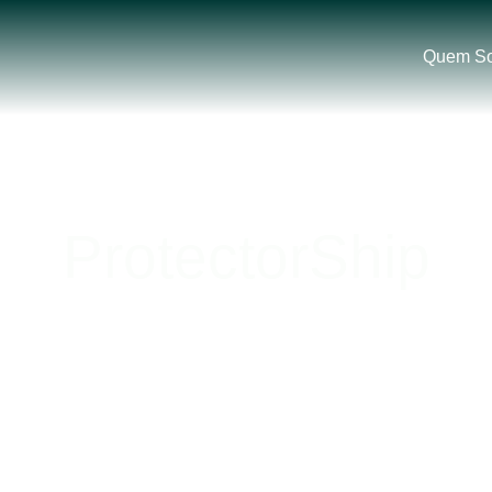
Quem S
ProtectorShip