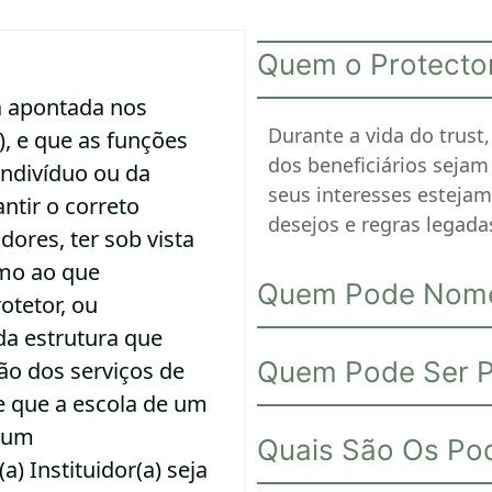
Quem o Protector
ca apontada nos
Durante a vida do trust
), e que as funções
dos beneficiários seja
ndivíduo ou da
seus interesses esteja
antir o correto
desejos e regras legadas
ores, ter sob vista
imo ao que
Quem Pode Nome
otetor, ou
a estrutura que
Quem Pode Ser P
ão dos serviços de
de que a escola de um
u um
Quais São Os Po
 Instituidor(a) seja